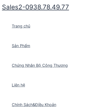
Nhảy
Sales2-0938.78.49.77
tới
nội
dung
Trang chủ
Sản Phẩm
Chứng Nhân Bộ Công Thương
Liên hệ
Chính Sách&Điều Khoản