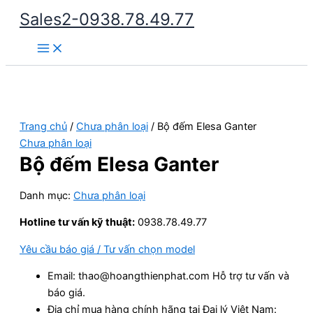
Nhảy
Sales2-0938.78.49.77
tới
Main
nội
Menu
dung
Trang chủ
/
Chưa phân loại
/ Bộ đếm Elesa Ganter
Chưa phân loại
Bộ đếm Elesa Ganter
Danh mục:
Chưa phân loại
Hotline tư vấn kỹ thuật:
0938.78.49.77
Yêu cầu báo giá / Tư vấn chọn model
Email: thao@hoangthienphat.com Hỗ trợ tư vấn và
báo giá.
Địa chỉ mua hàng chính hãng tại Đại lý Việt Nam: