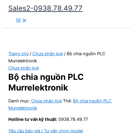
Nhảy
Sales2-0938.78.49.77
tới
Main
nội
Menu
dung
Trang chủ
/
Chưa phân loại
/ Bộ chia nguồn PLC
Murrelektronik
Chưa phân loại
Bộ chia nguồn PLC
Murrelektronik
Danh mục:
Chưa phân loại
Thẻ:
Bộ chia nguồn PLC
Murrelektronik
Hotline tư vấn kỹ thuật:
0938.78.49.77
Yêu cầu báo giá / Tư vấn chọn model