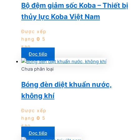
Bộ đệm giảm sốc Koba – Thiết bị
thủy lực Koba Việt Nam
Được xếp
hạng
0
5
sao
Đọc tiếp
Chưa phân loại
Bóng đèn diệt khuẩn nước,
không khí
Được xếp
hạng
0
5
sao
Đọc tiếp