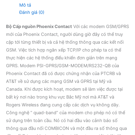
Mô tả
Đánh giá (0)
Bộ Cấp nguồn Phoenix Contact
Với các modem GSM/GPRS
mới của Phoenix Contact, người dùng giờ đây có thể truy
cập tới từng thiết bị và cả hệ thống thông qua các kết nối
GSM. Việc tích hợp ngăn xếp TCP/IP cho phép ta có thể
thực hiện các hệ thống điểu khiển đơn giản trên mạng
GPRS. Modem PSI-GPRS/GSM-MODEM/RS232-QB của
Phoenix Contact đã có được chứng nhận của PTCRB và
AT&T về sử dụng các mạng GSM và GPRS tại Mỹ và
Canada. Khi được kích hoạt, modem sẽ làm việc được tại
bất kỳ nơi nào trong khu vực Bắc Mỹ nơi mà AT&T và
Rogers Wireless đang cung cấp các dịch vụ không dây.
Công nghệ “ quad-band” của modem cho phép nó có thể
sử dụng trên toàn cầu. Nó có hai đầu vào cảnh báo số
thông qua đầu nối COMBICON và một đầu ra số thông qua