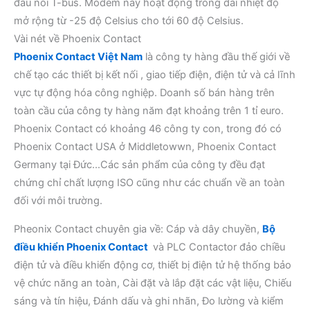
đầu nối T-bus. Modem này hoạt động trong dải nhiệt độ
mở rộng từ -25 độ Celsius cho tới 60 độ Celsius.
Vài nét về Phoenix Contact
Phoenix Contact Việt Nam
là công ty hàng đầu thế giới về
chế tạo các thiết bị kết nối , giao tiếp điện, điện tử và cả lĩnh
vực tự động hóa công nghiệp. Doanh số bán hàng trên
toàn cầu của công ty hàng năm đạt khoảng trên 1 tỉ euro.
Phoenix Contact có khoảng 46 công ty con, trong đó có
Phoenix Contact USA ở Middletowwn, Phoenix Contact
Germany tại Đức…Các sản phẩm của công ty đều đạt
chứng chỉ chất lượng ISO cũng như các chuẩn về an toàn
đối với môi trường.
Pheonix Contact chuyên gia về: Cáp và dây chuyền,
Bộ
điều khiển
Phoenix Contact
và PLC Contactor đảo chiều
điện tử và điều khiển động cơ, thiết bị điện tử hệ thống bảo
vệ chức năng an toàn, Cài đặt và lắp đặt các vật liệu, Chiếu
sáng và tín hiệu, Đánh dấu và ghi nhãn, Đo lường và kiểm