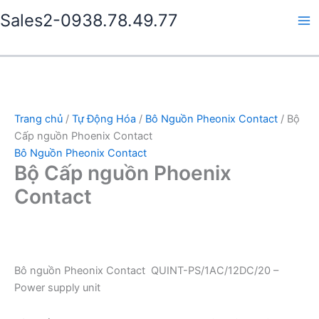
Nhảy
Sales2-0938.78.49.77
tới
Ma
nội
dung
Me
Trang chủ
/
Tự Động Hóa
/
Bô Nguồn Pheonix Contact
/ Bộ
Cấp nguồn Phoenix Contact
Bô Nguồn Pheonix Contact
Bộ Cấp nguồn Phoenix
Contact
Bô nguồn Pheonix Contact QUINT-PS/1AC/12DC/20 –
Power supply unit