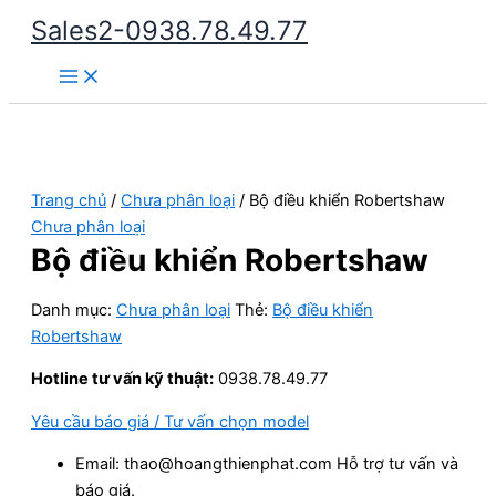
Nhảy
Sales2-0938.78.49.77
tới
Main
nội
Menu
dung
Trang chủ
/
Chưa phân loại
/ Bộ điều khiển Robertshaw
Chưa phân loại
Bộ điều khiển Robertshaw
Danh mục:
Chưa phân loại
Thẻ:
Bộ điều khiển
Robertshaw
Hotline tư vấn kỹ thuật:
0938.78.49.77
Yêu cầu báo giá / Tư vấn chọn model
Email: thao@hoangthienphat.com Hỗ trợ tư vấn và
báo giá.