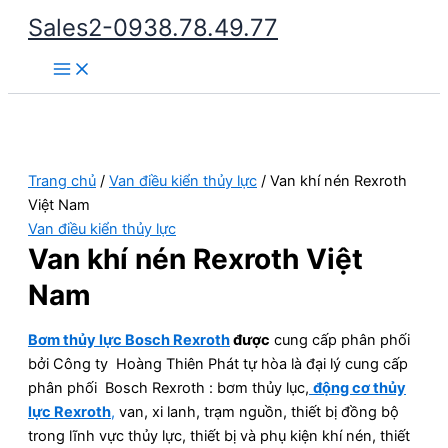
Nhảy
Sales2-0938.78.49.77
tới
Main
nội
Menu
dung
Trang chủ
/
Van điều kiển thủy lực
/ Van khí nén Rexroth
Việt Nam
Van điều kiển thủy lực
Van khí nén Rexroth Việt
Nam
Bơm thủy lực Bosch Rexroth
được
cung cấp phân phối
bởi Công ty Hoàng Thiên Phát tự hòa là đại lý cung cấp
phân phối Bosch Rexroth : bơm thủy lục,
động cơ thủy
lực Rexroth
,
van, xi lanh, trạm nguồn, thiết bị đồng bộ
trong lĩnh vực thủy lực, thiết bị và phụ kiện khí nén, thiết