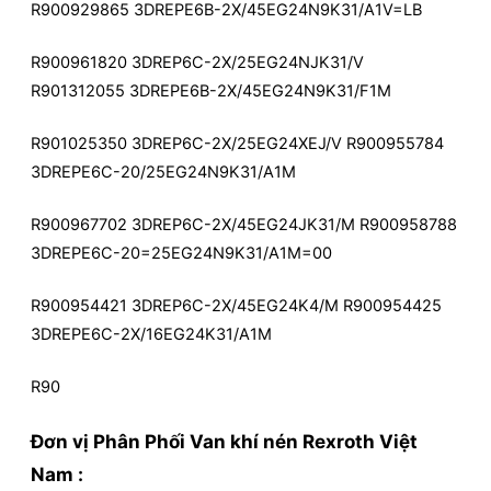
R900929865 3DREPE6B-2X/45EG24N9K31/A1V=LB
R900961820 3DREP6C-2X/25EG24NJK31/V
R901312055 3DREPE6B-2X/45EG24N9K31/F1M
R901025350 3DREP6C-2X/25EG24XEJ/V R900955784
3DREPE6C-20/25EG24N9K31/A1M
R900967702 3DREP6C-2X/45EG24JK31/M R900958788
3DREPE6C-20=25EG24N9K31/A1M=00
R900954421 3DREP6C-2X/45EG24K4/M R900954425
3DREPE6C-2X/16EG24K31/A1M
R90
Đơn vị Phân Phối Van khí nén Rexroth Việt
Nam :