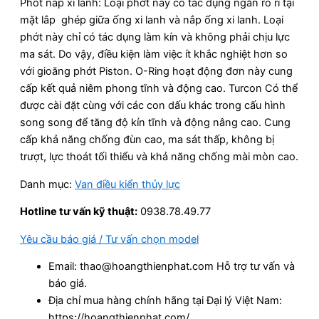
Phốt nắp xi lanh: Loại phớt này có tác dụng ngăn rò rỉ tại
mặt lắp ghép giữa ống xi lanh và nắp ống xi lanh. Loại
phớt này chỉ có tác dụng làm kín và không phải chịu lực
ma sát. Do vậy, điều kiện làm việc ít khắc nghiệt hơn so
với gioăng phớt Piston. O-Ring hoạt động đơn này cung
cấp kết quả niêm phong tĩnh và động cao. Turcon Có thể
được cài đặt cùng với các con dấu khác trong cấu hình
song song để tăng độ kín tĩnh và động nâng cao. Cung
cấp khả năng chống đùn cao, ma sát thấp, không bị
trượt, lực thoát tối thiểu và khả năng chống mài mòn cao.
Danh mục:
Van điều kiển thủy lực
Hotline tư vấn kỹ thuật:
0938.78.49.77
Yêu cầu báo giá / Tư vấn chọn model
Email: thao@hoangthienphat.com Hỗ trợ tư vấn và
báo giá.
Địa chỉ mua hàng chính hãng tại Đại lý Việt Nam:
https://hoangthienphat.com/.