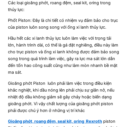
Các loại gioăng phớt, roang đệm, seal kit, oring trong
thủy lực:
Phốt Piston: Đây là chi tiết có nhiệm vụ đảm bảo cho trục
của piston luôn song song với ống xi lanh thủy lực.
Hầu hết các xi lanh thủy lực luôn làm việc với trọng tải
lớn, hành trình dài, có thể là gá đặt nghiêng, điều này làm
cho trục piston và ống xi lanh không được đảm bảo song
song trong quá trình làm việc, gây ra lực ma sát lớn dẫn
đến tổn hao công suất cũng như làm mòn nhanh bề mặt
ma sát.
Gioăng phớt Piston luôn phải làm việc trong điều kiện
khắc nghiệt, khi dầu nóng lên phải chịu sự giãn nở, nếu
nhiệt độ dầu không giảm sẽ gây chảy hoặc biến dạng
gioăng phớt. Vì vậy chất lượng của gioăng phớt piston
phải được chú ý hơn ở những vị trí khác
Gioăng phớt, roang đệm, seal kit, oring Rexroth
piston