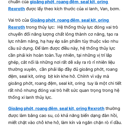
chuẩn của
gioăng phớt, roang đệm, seal kit, oring
Rexroth
được lấy theo kích thước của xi lanh, Van, bơm.
Vai trò của
Gioăng phớt, roang đệm, seal kit, oring
Rexroth
trong thủy lực: Hệ thống thủy lực đóng vai trò
chuyển đổi năng lượng chất lỏng thành cơ năng, tạo ra
lực nhằm nâng, hạ hay ép sản phẩm tùy thuộc vào nhu
cầu sử dụng. Để làm được điều này, hệ thống thủy lực
cần phải kín hoàn toàn.Tuy nhiên, tại những vị trí lắp
ghép, cắt nối là những nơi rất dễ xảy ra rò rỉ nhiên liệu
thường xuyên, cần phải lắp đầy đủ gioăng phớt, roang
đệm, seal kit, oring bịt kín khe hở. Chính vì vậy mà
gioăng phớt, roang đệm, seal kit, oring tuy là một chi tiết
rất nhỏ nhưng đóng vai trò hết sức quan trọng trong hệ
thống xi lanh thủy lực.
Gioăng phớt, roang đệm, seal kit, oring Rexroth
thường
được làm bằng cao su, có khả năng biến dạng đàn hồi,
miết chặt vào chỗ khe hở, làm kín và ngăn chặn rò rỉ dầu.