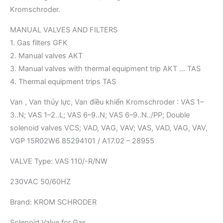
Kromschroder.
MANUAL VALVES AND FILTERS
1. Gas filters GFK
2. Manual valves AKT
3. Manual valves with thermal equipment trip AKT … TAS
4. Thermal equipment trips TAS
Van , Van thủy lực, Van điều khiển Kromschroder : VAS 1–
3..N; VAS 1–2..L; VAS 6–9..N; VAS 6–9..N../PP; Double
solenoid valves VCS; VAD, VAG, VAV; VAS, VAD, VAG, VAV,
VGP 15R02W6 85294101 / A17.02 – 28955
VALVE Type: VAS 110/-R/NW
230VAC 50/60HZ
Brand: KROM SCHRODER
Solenoid Valve for Gas