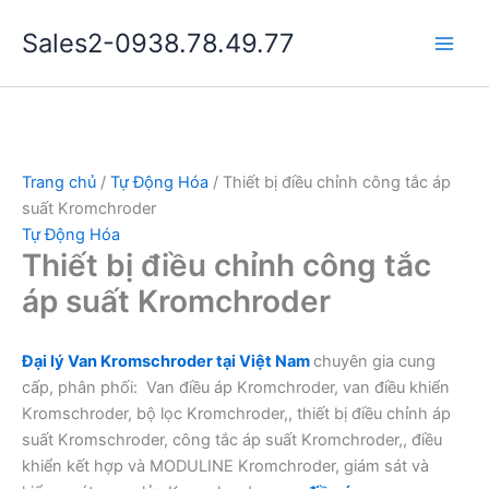
Nhảy
Sales2-0938.78.49.77
tới
Main
nội
dung
Men
Trang chủ
/
Tự Động Hóa
/ Thiết bị điều chỉnh công tắc áp
suất Kromchroder
Tự Động Hóa
Thiết bị điều chỉnh công tắc
áp suất Kromchroder
Đại lý Van Kromschroder tại Việt Nam
chuyên gia cung
cấp, phân phối: Van điều áp Kromchroder, van điều khiển
Kromschroder, bộ lọc Kromchroder,, thiết bị điều chỉnh áp
suất Kromschroder, công tắc áp suất Kromchroder,, điều
khiển kết hợp và MODULINE Kromchroder, giám sát và