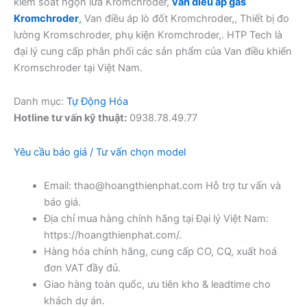
kiểm soát ngọn lửa Kromchroder,
van điều áp gas
Kromchroder
,
Van điều áp lò đốt Kromchroder,, Thiết bị đo
lường Kromschroder, phụ kiện Kromchroder,. HTP Tech là
đại lý cung cấp phân phối các sản phẩm của Van điều khiển
Kromschroder tại Việt Nam.
Danh mục:
Tự Động Hóa
Hotline tư vấn kỹ thuật:
0938.78.49.77
Yêu cầu báo giá / Tư vấn chọn model
Email: thao@hoangthienphat.com Hỗ trợ tư vấn và
báo giá.
Địa chỉ mua hàng chính hãng tại Đại lý Việt Nam:
https://hoangthienphat.com/.
Hàng hóa chính hãng, cung cấp CO, CQ, xuất hoá
đơn VAT đầy đủ.
Giao hàng toàn quốc, ưu tiên kho & leadtime cho
khách dự án.