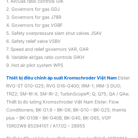
1. Air/Gas ratio controls GIK
2. Governors for gas GDJ
3. Governors for gas J78R
4. Governors for gas VGBF
5. Safety overpressure slam shut valves JSAV
6. Safety relief valve VSBV
7. Speed and relief governors VAR, GAR
8. Variable air/gas ratio controls GIKH
9. Hot air pilot system WPS
Thiết bị điều chỉnh áp suất Kromschroder Việt Nam
Elster:
RVG-ST G10-G25; RVG G16-G400; IRM-1; IRM-3 DUO;
TRZ2; SM-RI-X; SM-RI-2; TurbinScope®; Q; Q75; QA / QAe;
Thiết bị đo lường Kromschroder Việt Nam Elster: Flow
Conditioners; BK-G1.6 – BK-G6; BK-G10 – BK-G25; themis
plus – BK-G10B – BK-G40B; BK-G40, BK-G65, VGP
15R02W6 85294101 / A17.02 – 28955