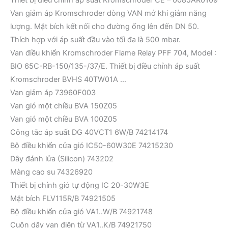
Thiết bị điều chỉnh áp suất Kromschroder CE – 0085AR0109
Van giảm áp Kromschroder dòng VAN mở khi giảm năng
lượng. Mặt bích kết nối cho đường ống lên đến DN 50.
Thích hợp với áp suất đầu vào tối đa là 500 mbar.
Van điều khiển Kromschroder Flame Relay PFF 704, Model :
BIO 65C-RB-150/135-/37/E. Thiết bị điều chỉnh áp suất
Kromschroder BVHS 40TW01A …
Van giảm áp 73960F003
Van gió một chiều BVA 150Z05
Van gió một chiều BVA 100Z05
Công tắc áp suất DG 40VCT1 6W/B 74214174
Bộ điều khiển cửa gió IC50-60W30E 74215230
Dây đánh lửa (Silicon) 743202
Màng cao su 74326920
Thiết bị chỉnh gió tự động IC 20-30W3E
Mặt bích FLV115R/B 74921505
Bộ điều khiển cửa gió VA1..W/B 74921748
Cuộn dây van điện từ VA1..K/B 74921750