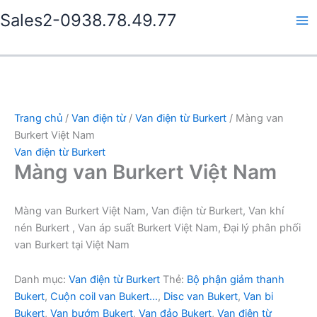
Nhảy
Sales2-0938.78.49.77
tới
Ma
nội
dung
Me
Trang chủ
/
Van điện từ
/
Van điện từ Burkert
/ Màng van
Burkert Việt Nam
Van điện từ Burkert
Màng van Burkert Việt Nam
Màng van Burkert Việt Nam, Van điện từ Burkert, Van khí
nén Burkert , Van áp suất Burkert Việt Nam, Đại lý phân phối
van Burkert tại Việt Nam
Danh mục:
Van điện từ Burkert
Thẻ:
Bộ phận giảm thanh
Bukert
,
Cuộn coil van Bukert…
,
Disc van Bukert
,
Van bi
Bukert
,
Van bướm Bukert
,
Van đảo Bukert
,
Van điện từ