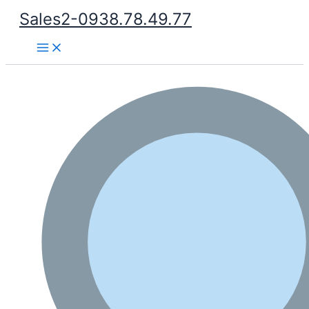
Nhảy
Sales2-0938.78.49.77
tới
Main
nội
Menu
dung