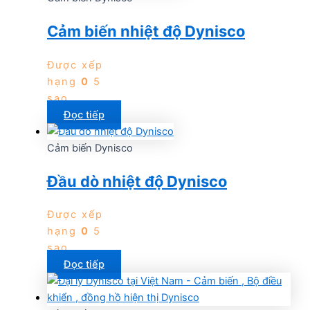
Cảm biến nhiệt độ Dynisco
Được xếp
hạng
0
5
sao
Đọc tiếp
Cảm biến Dynisco
Đầu dò nhiệt độ Dynisco
Được xếp
hạng
0
5
sao
Đọc tiếp