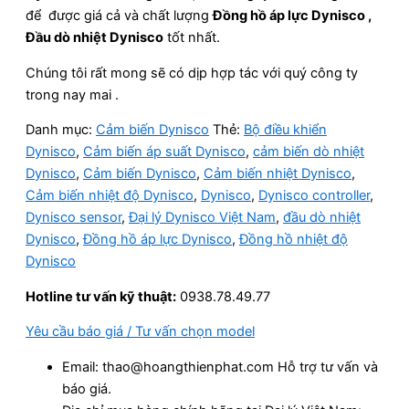
để được giá cả và chất lượng
Đồng hồ áp lực Dynisco ,
Đầu dò nhiệt Dynisco
tốt nhất.
Chúng tôi rất mong sẽ có dịp hợp tác với quý công ty
trong nay mai .
Danh mục:
Cảm biến Dynisco
Thẻ:
Bộ điều khiển
Dynisco
,
Cảm biến áp suất Dynisco
,
cảm biến dò nhiệt
Dynisco
,
Cảm biến Dynisco
,
Cảm biến nhiệt Dynisco
,
Cảm biến nhiệt độ Dynisco
,
Dynisco
,
Dynisco controller
,
Dynisco sensor
,
Đại lý Dynisco Việt Nam
,
đầu dò nhiệt
Dynisco
,
Đồng hồ áp lực Dynisco
,
Đồng hồ nhiệt độ
Dynisco
Hotline tư vấn kỹ thuật:
0938.78.49.77
Yêu cầu báo giá / Tư vấn chọn model
Email: thao@hoangthienphat.com Hỗ trợ tư vấn và
báo giá.